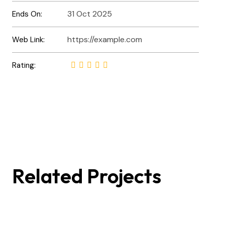
31 Oct 2025
Ends On:
https://example.com
Web Link:
Rating:
Beceriler
Otomotiv Sektöründe Fark
Related Projects
Yaratıyoruz!