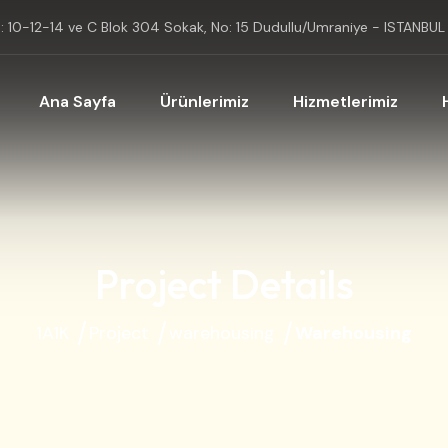
o: 10-12-14 ve C Blok 304 Sokak, No: 15 Dudullu/Umraniye - ISTANBUL
Ana Sayfa
Ürünlerimiz
Hizmetlerimiz
Project Details
1A1K
Project
warehousing
Warehousing