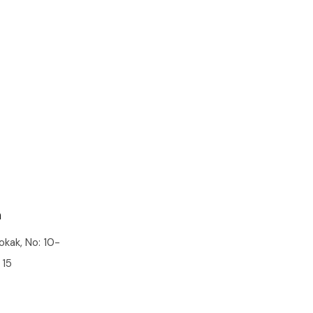
2
m
okak, No: 10-
 15