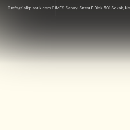
info@1a1kplastik.com
İMES Sanayi Sitesi E Blok 501 Sokak, N