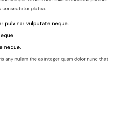
s consectetur platea.
 pulvinar vulputate neque.
neque.
e neque.
ris any nullam the as integer quam dolor nunc that
Beceriler
Beyaz Eşya Sektörüne Değer
Katıyoruz!