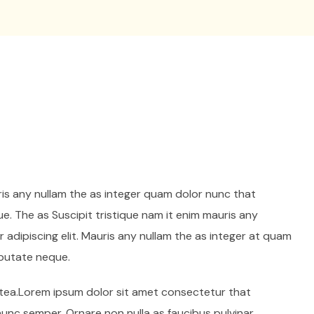
ris any nullam the as integer quam dolor nunc that
e. The as Suscipit tristique nam it enim mauris any
adipiscing elit. Mauris any nullam the as integer at quam
lputate neque.
latea.Lorem ipsum dolor sit amet consectetur that
 nunc semper. Ornare non nulla as faucibus pulvinar