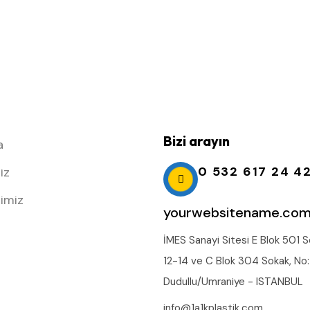
Bizi arayın
a
0 532 617 24 4
iz
imiz
yourwebsitename.co
İMES Sanayi Sitesi E Blok 501 S
12-14 ve C Blok 304 Sokak, No:
Dudullu/Umraniye - ISTANBUL
info@1a1kplastik.com